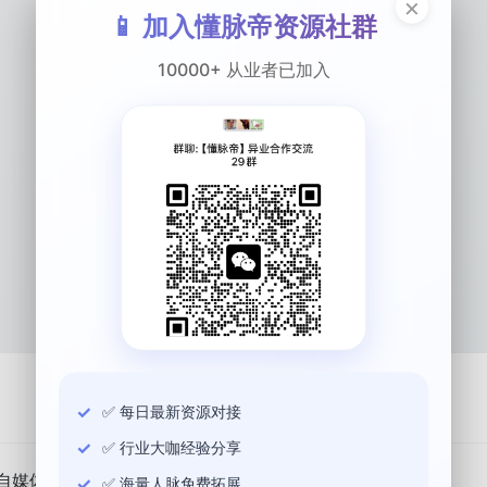
×
📱 加入懂脉帝资源社群
10000+ 从业者已加入
夜信
0
0
0
粉丝
关注
合作
关注
私信
✅ 每日最新资源对接
✅ 行业大咖经验分享
自媒体等渠道合作
✅ 海量人脉免费拓展